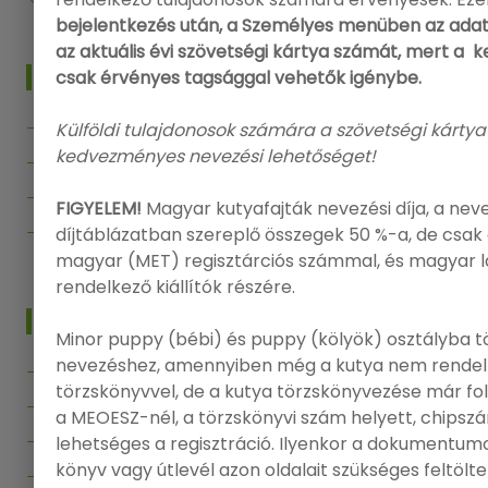
bejelentkezés után, a Személyes menüben az adat
az aktuális évi szövetségi kártya számát, mert a
MENÜ
csak érvényes tagsággal vehetők igénybe.
Főoldal
Külföldi tulajdonosok számára a szövetségi kártya
kedvezményes nevezési lehetőséget!
Kiállítások
Segítség
FIGYELEM!
Magyar kutyafajták nevezési díja, a nev
Kapcsolat
díjtáblázatban szereplő összegek 50 %-a, de csak 
magyar (MET) regisztárciós számmal, és magyar 
rendelkező kiállítók részére.
INFO
Minor puppy (bébi) és puppy (kölyök) osztályba t
nevezéshez, amennyiben még a kutya nem rendel
Bejelentkezés
törzskönyvvel, de a kutya törzskönyvezése már f
Regisztráció
a MEOESZ-nél, a törzskönyvi szám helyett, chips
Adatvédelmi politika
lehetséges a regisztráció. Ilyenkor a dokumentumo
könyv vagy útlevél azon oldalait szükséges feltölt
Felhasználási feltételek