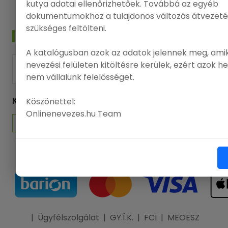
kutya adatai ellenőrizhetőek. Továbbá az egyéb
dokumentumokhoz a tulajdonos változás átvezeté
szükséges feltölteni.
HÍRLEVÉL
A katalógusban azok az adatok jelennek meg, amik
nevezési felületen kitöltésre kerülek, ezért azok h
FELIRATKOZÁS
nem vállalunk felelősséget.
Köszönettel:
KÖVESSEN MINKET
Onlinenevezes.hu Team
|
Ügyfélszolgálat
|
GY.Í.K.
|
FCI
|
MEOESZ