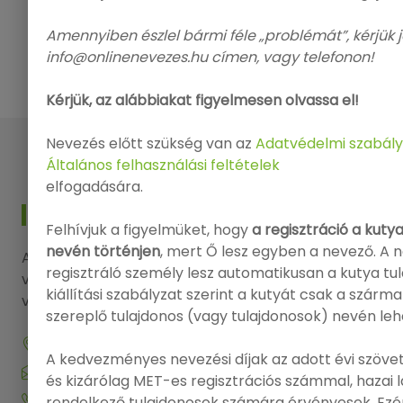
Amennyiben észlel bármi féle „problémát”, kérjük j
info@onlinenevezes.hu címen, vagy telefonon!
Kérjük, az alábbiakat figyelmesen olvassa el!
Nevezés előtt szükség van az
Adatvédelmi szabály
Általános felhasználási feltételek
elfogadására.
KAPCSOLAT
Felhívjuk a figyelmüket, hogy
a regisztráció a kuty
nevén történjen
, mert Ő lesz egyben a nevező. A 
Amennyiben kérdése, észrevétele lenne, kérjük
regisztráló személy lesz automatikusan a kutya tu
vegye fel a kapcsolatot elérhetőségeink
kiállítási szabályzat szerint a kutyát csak a szárm
valamelyikén.
szereplő tulajdonos (vagy tulajdonosok) nevén leh
9143 Enese, Dózsa György utca 29.
A kedvezményes nevezési díjak az adott évi szövet
info@onlinenevezes.hu
és kizárólag MET-es regisztrációs számmal, hazai
+36 20 573 5726
rendelkező tulajdonosok számára érvényesek. Ezé